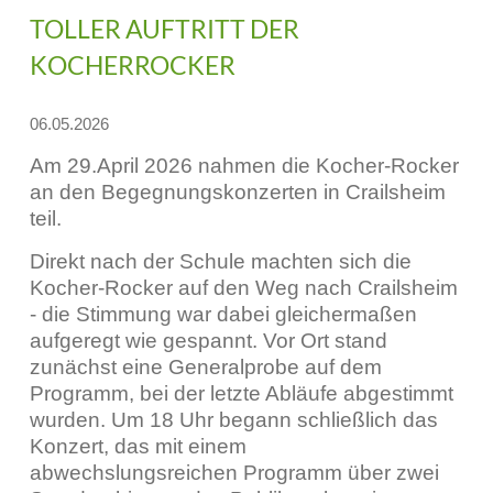
TOLLER AUFTRITT DER
Schulk
KOCHERROCKER
Förder
06.05.2026
Schüle
Am 29.April 2026 nahmen die Kocher-Rocker
an den Begegnungskonzerten in Crailsheim
Erklärung z
teil.
Rechtliche
Direkt nach der Schule machten sich die
Kocher-Rocker auf den Weg nach Crailsheim
Impressu
- die Stimmung war dabei gleichermaßen
aufgeregt wie gespannt. Vor Ort stand
Datenschut
zunächst eine Generalprobe auf dem
Programm, bei der letzte Abläufe abgestimmt
wurden. Um 18 Uhr begann schließlich das
Konzert, das mit einem
abwechslungsreichen Programm über zwei