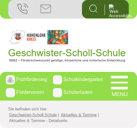
Startseite
Geschwiste
Aktuelles 
Die Geschw
Frühförderung
Schulkindergarten
Weiterführ
Förderverein
Schülerladen
MENU
Kontakt
Sie befinden sich hier:
Anfahrt
Geschwister-Scholl-Schule
Aktuelles & Termine
Aktuelles & Termine - Detailseite
Frühfö