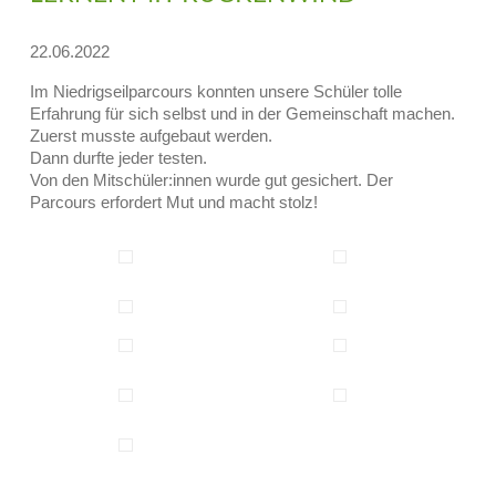
Schulk
22.06.2022
Förder
Im Niedrigseilparcours konnten unsere Schüler tolle
Erfahrung für sich selbst und in der Gemeinschaft machen.
Zuerst musste aufgebaut werden.
Schüle
Dann durfte jeder testen.
Von den Mitschüler:innen wurde gut gesichert. Der
Erklärung z
Parcours erfordert Mut und macht stolz!
Rechtliche
Impressu
Datenschut