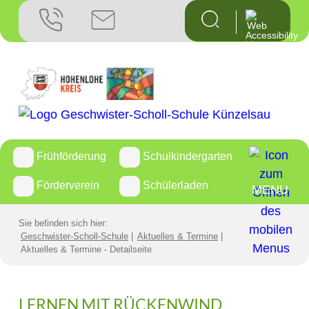
Startseite
Geschwiste
Aktuelles 
Die Geschw
Frühförderung
Schulkindergarten
Förderverein
Schülerladen
Weiterführ
MENU
Kontakt
Sie befinden sich hier:
Geschwister-Scholl-Schule
Aktuelles & Termine
Aktuelles & Termine - Detailseite
Anfahrt
Frühfö
LERNEN MIT RÜCKENWIND